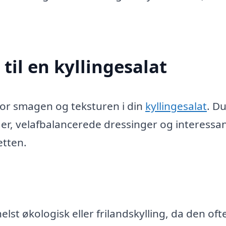
til en kyllingesalat
for smagen og teksturen i din
kyllingesalat
. Du
ger, velafbalancerede dressinger og interessa
etten.
elst økologisk eller frilandskylling, da den oft