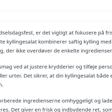
ødselsdagsfest, er det vigtigt at fokusere på fr
 kyllingesalat kombinerer saftig kylling med
, der ikke overdøver de enkelte ingredienser
n smag ved at justere krydderier og tilføje pers
er urter. Det sikrer, at din kyllingesalat både 
n.
 forberede ingredienserne omhyggeligt og lad
res. Det giver en frisk og indbydende ret, so