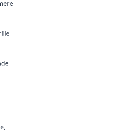
 mere
ille
nde
e,