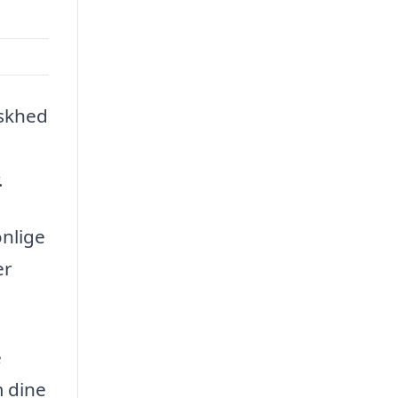
iskhed
.
onlige
er
e
m dine