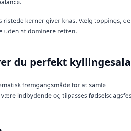
balance.
s ristede kerner giver knas. Vælg toppings, de
e uden at dominere retten.
er du perfekt kyllingesala
ystematisk fremgangsmåde for at samle
al være indbydende og tilpasses fødselsdagsfe
n