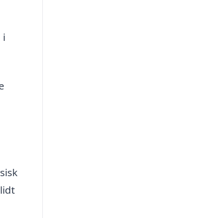
 i
e
sisk
lidt