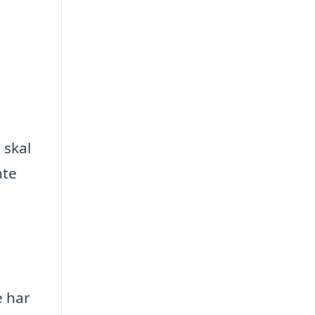
 skal
nte
e har